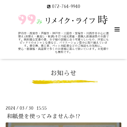
072-764-9940
伊丹市・西宮市・芦屋市・神戸市・三田市・宝塚市・川西市を中心に畳
替え(表替え・裏返し・新調)を行う地元密着・畳職人直接請負のお店で
す。純和風な定番の畳、お子様の部屋に合う可愛らしいもの、洋室にも
ピッタリのオシャレな畳など、バリエーション豊かに取り揃えていま
す。畳交換、畳工事、ペット対応畳などのご相談もお気軽に。
安心・低価格・高品質で多くのお客様に喜んで頂いています。お見積り
も無料です。
お知らせ
2024
03
30 15:55
/
/
和紙畳を使ってみませんか⁉️