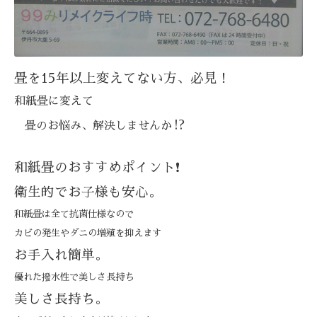
畳を15年以上変えてない方、必見
！
和紙畳に変えて
⁉️
畳のお悩み、解決しませんか
和紙畳のおすすめポイント❗
衛生的でお子様も安心。
和紙畳は全て抗菌仕様なので
カビの発生やダニの増殖を抑えます
お手入れ簡単。
優れた撥水性で美しさ長持ち
美しさ長持ち。