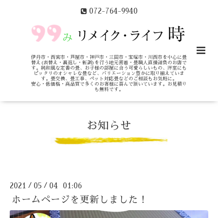
072-764-9940
伊丹市・西宮市・芦屋市・神戸市・三田市・宝塚市・川西市を中心に畳
替え(表替え・裏返し・新調)を行う地元密着・畳職人直接請負のお店で
す。純和風な定番の畳、お子様の部屋に合う可愛らしいもの、洋室にも
ピッタリのオシャレな畳など、バリエーション豊かに取り揃えていま
す。畳交換、畳工事、ペット対応畳などのご相談もお気軽に。
安心・低価格・高品質で多くのお客様に喜んで頂いています。お見積り
も無料です。
お知らせ
2021
05
04 01:06
/
/
ホームページを更新しました！