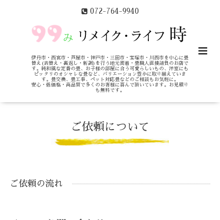
072-764-9940
伊丹市・西宮市・芦屋市・神戸市・三田市・宝塚市・川西市を中心に畳
替え(表替え・裏返し・新調)を行う地元密着・畳職人直接請負のお店で
す。純和風な定番の畳、お子様の部屋に合う可愛らしいもの、洋室にも
ピッタリのオシャレな畳など、バリエーション豊かに取り揃えていま
す。畳交換、畳工事、ペット対応畳などのご相談もお気軽に。
安心・低価格・高品質で多くのお客様に喜んで頂いています。お見積り
も無料です。
ご依頼について
ご依頼の流れ